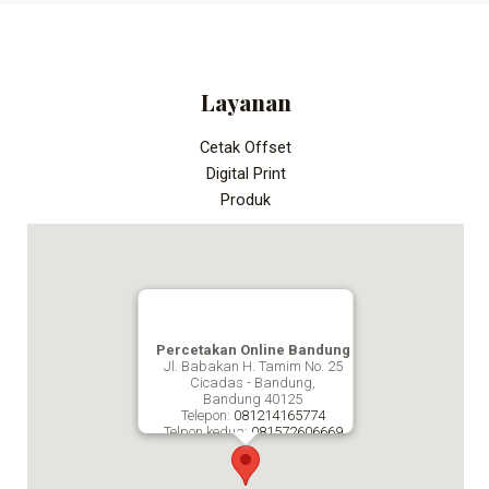
Layanan
Cetak Offset
Digital Print
Produk
Percetakan Online Bandung
Jl. Babakan H. Tamim No. 25
Cicadas - Bandung,
Bandung
40125
Telepon:
081214165774
Telpon kedua:
081572606669
Fax:
Percetakan Online Bandung