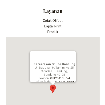
Layanan
Cetak Offset
Digital Print
Produk
Percetakan Online Bandung
Jl. Babakan H. Tamim No. 25
Cicadas - Bandung,
Bandung
40125
Telepon:
081214165774
Telpon kedua:
081572606669
Fax:
Percetakan Online Bandung