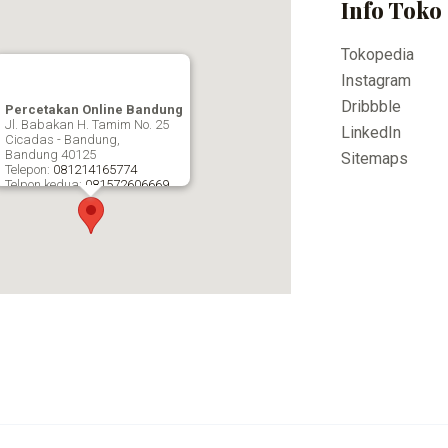
Info Toko
Tokopedia
Instagram
Dribbble
Percetakan Online Bandung
Jl. Babakan H. Tamim No. 25
LinkedIn
Cicadas - Bandung,
Bandung
40125
Sitemaps
Telepon:
081214165774
Telpon kedua:
081572606669
Fax:
Percetakan Online Bandung