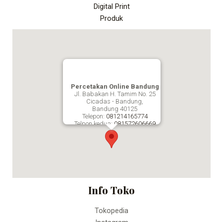
Digital Print
Produk
Percetakan Online Bandung
Jl. Babakan H. Tamim No. 25
Cicadas - Bandung,
Bandung
40125
Telepon:
081214165774
Telpon kedua:
081572606669
Fax:
Percetakan Online Bandung
Info Toko
Tokopedia