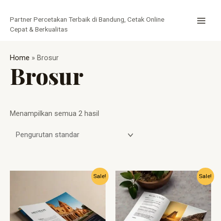
Lewati
MAI
ke
Partner Percetakan Terbaik di Bandung, Cetak Online
MEN
konten
Cepat & Berkualitas
Home
»
Brosur
Brosur
Menampilkan semua 2 hasil
Harga
Harga
Harga
Harga
Sale!
Sale!
aslinya
saat
aslinya
saat
adalah:
ini
adalah:
ini
Rp1.900.
adalah:
Rp2.000.
adalah:
Rp1.670.
Rp1.500.