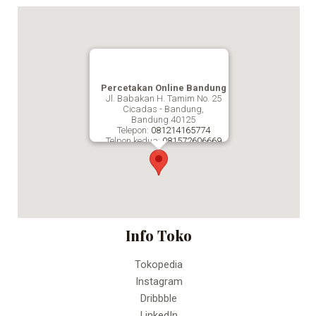
Percetakan Online Bandung
Jl. Babakan H. Tamim No. 25
Cicadas - Bandung,
Bandung
40125
Telepon:
081214165774
Telpon kedua:
081572606669
Fax:
Percetakan Online Bandung
Info Toko
Tokopedia
Instagram
Dribbble
LinkedIn