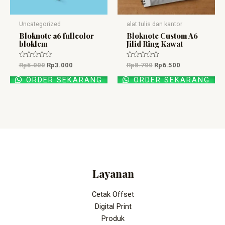
Uncategorized
alat tulis dan kantor
Bloknote a6 fullcolor
Bloknote Custom A6
bloklem
Jilid Ring Kawat
Dinilai
Dinilai
Rp
5.000
Rp
3.000
Rp
8.700
Rp
6.500
0
0
dari
dari
ORDER SEKARANG
ORDER SEKARANG
5
5
Layanan
Cetak Offset
Digital Print
Produk