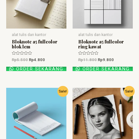
alat tulis dan kantor
alat tulis dan kantor
Bloknote a5 fullcolor
Bloknote a5 fullcolor
blok lem
ring kawat
Dinilai
Dinilai
Rp
5.500
Rp
4.800
Rp
11.800
Rp
9.800
0
0
dari
dari
ORDER SEKARANG
ORDER SEKARANG
5
5
Harga
Harga
Harga
Harga
Sale!
Sale!
aslinya
saat
aslinya
saat
adalah:
ini
adalah:
ini
Rp5.000.
adalah:
Rp8.700.
adalah:
Rp3.000.
Rp6.500.