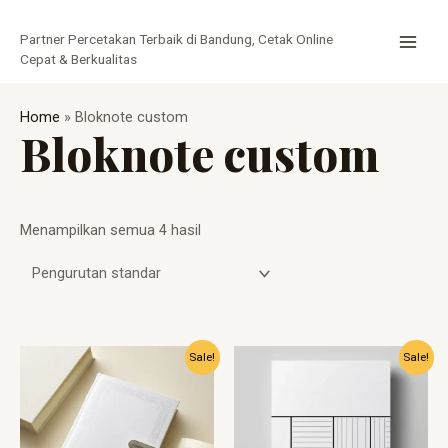
Lewati
MAI
ke
Partner Percetakan Terbaik di Bandung, Cetak Online
MEN
konten
Cepat & Berkualitas
Home
»
Bloknote custom
Bloknote custom
Menampilkan semua 4 hasil
Harga
Harga
Harga
Harga
Sale!
Sale!
aslinya
saat
aslinya
saat
adalah:
ini
adalah:
ini
Rp5.500.
adalah:
Rp11.800.
adalah:
Rp4.800.
Rp9.800.