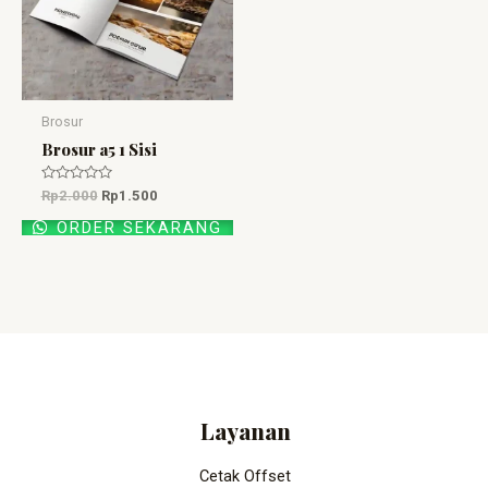
Brosur
Brosur a5 1 Sisi
Dinilai
Rp
2.000
Rp
1.500
0
dari
ORDER SEKARANG
5
Layanan
Cetak Offset