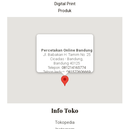
Digital Print
Produk
Percetakan Online Bandung
Jl. Babakan H. Tamim No. 25
Cicadas - Bandung,
Bandung
40125
Telepon:
081214165774
Telpon kedua:
081572606669
Fax:
Percetakan Online Bandung
Info Toko
Tokopedia