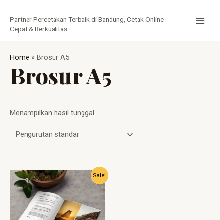
Lewati
MAI
ke
Partner Percetakan Terbaik di Bandung, Cetak Online
MEN
konten
Cepat & Berkualitas
Home
»
Brosur A5
Brosur A5
Menampilkan hasil tunggal
Harga
Harga
Sale!
aslinya
saat
adalah:
ini
Rp2.000.
adalah:
Rp1.500.