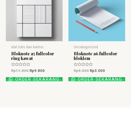
Rp11.800.
adalah:
Rp5.000.
adalah:
Rp9.800.
Rp3.000.
alat tulis dan kantor
Uncategorized
Bloknote a5 fullcolor
Bloknote a6 fullcolor
ring kawat
bloklem
Dinilai
Dinilai
Rp
11.800
Rp
9.800
Rp
5.000
Rp
3.000
0
0
dari
dari
ORDER SEKARANG
ORDER SEKARANG
5
5