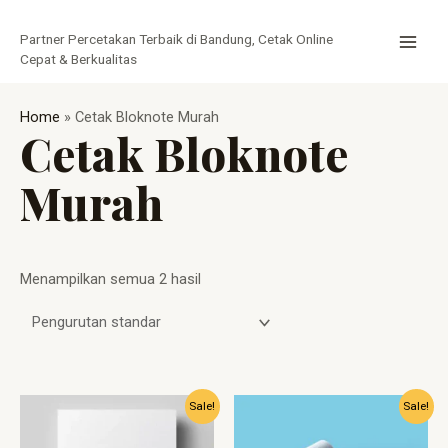
Lewati
MAI
ke
Partner Percetakan Terbaik di Bandung, Cetak Online
MEN
konten
Cepat & Berkualitas
Home
»
Cetak Bloknote Murah
Cetak Bloknote
Murah
Menampilkan semua 2 hasil
Harga
Harga
Harga
Harga
Sale!
Sale!
aslinya
saat
aslinya
saat
adalah:
ini
adalah:
ini