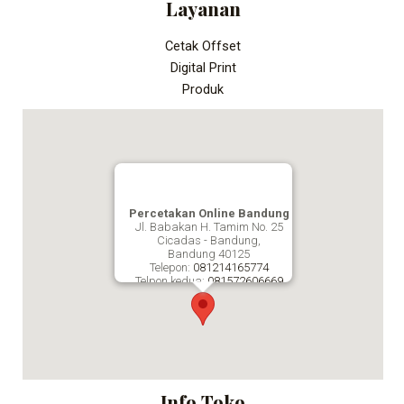
Layanan
Cetak Offset
Digital Print
Produk
Percetakan Online Bandung
Jl. Babakan H. Tamim No. 25
Cicadas - Bandung,
Bandung
40125
Telepon:
081214165774
Telpon kedua:
081572606669
Fax:
Percetakan Online Bandung
Info Toko