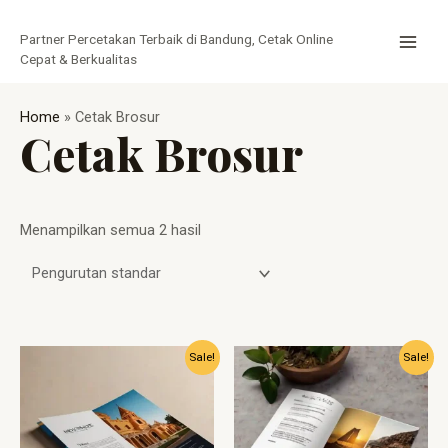
Lewati
MAI
ke
Partner Percetakan Terbaik di Bandung, Cetak Online
MEN
konten
Cepat & Berkualitas
Home
»
Cetak Brosur
Cetak Brosur
Menampilkan semua 2 hasil
Harga
Harga
Harga
Harga
Sale!
Sale!
aslinya
saat
aslinya
saat
adalah:
ini
adalah:
ini
Rp1.900.
adalah:
Rp2.000.
adalah:
Rp1.670.
Rp1.500.