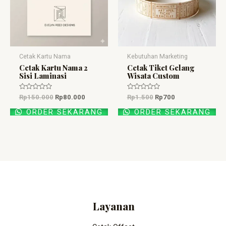
Cetak Kartu Nama
Kebutuhan Marketing
Cetak Kartu Nama 2
Cetak Tiket Gelang
Sisi Laminasi
Wisata Custom
Dinilai
Dinilai
Rp
150.000
Rp
80.000
Rp
1.500
Rp
700
0
0
dari
dari
ORDER SEKARANG
ORDER SEKARANG
5
5
Layanan