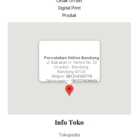
Cetak Offset
Digital Print
Produk
Percetakan Online Bandung
Jl. Babakan H. Tamim No. 25
Cicadas - Bandung,
Bandung
40125
Telepon:
081214165774
Telpon kedua:
081572606669
Fax:
Percetakan Online Bandung
Info Toko
Tokopedia