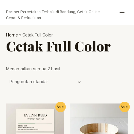
Lewati
MAI
ke
Partner Percetakan Terbaik di Bandung, Cetak Online
MEN
konten
Cepat & Berkualitas
Home
»
Cetak Full Color
Cetak Full Color
Menampilkan semua 2 hasil
Harga
Harga
Harga
Harga
Sale!
Sale!
aslinya
saat
aslinya
saat
adalah:
ini
adalah:
ini
Rp150.000.
adalah:
Rp1.500.
adalah:
Rp80.000.
Rp700.