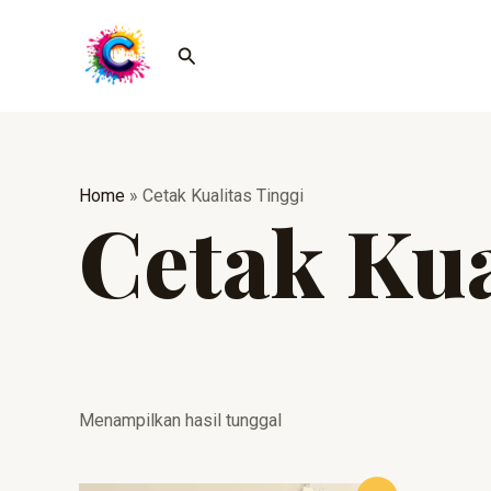
Lewati
ke
Cari
konten
Home
»
Cetak Kualitas Tinggi
Cetak Kua
Menampilkan hasil tunggal