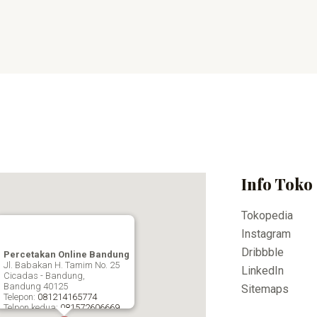
Info Toko
Tokopedia
Instagram
Dribbble
Percetakan Online Bandung
Jl. Babakan H. Tamim No. 25
LinkedIn
Cicadas - Bandung,
Bandung
40125
Sitemaps
Telepon:
081214165774
Telpon kedua:
081572606669