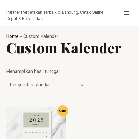
Lewati
MAI
ke
Partner Percetakan Terbaik di Bandung, Cetak Online
MEN
konten
Cepat & Berkualitas
Home
»
Custom Kalender
Custom Kalender
Menampilkan hasil tunggal
Harga
Harga
Sale!
aslinya
saat
adalah:
ini
Rp8.000.
adalah:
Rp5.000.