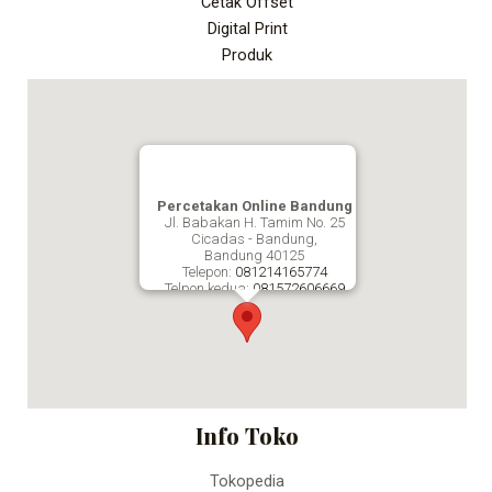
Cetak Offset
Digital Print
Produk
Percetakan Online Bandung
Jl. Babakan H. Tamim No. 25
Cicadas - Bandung,
Bandung
40125
Telepon:
081214165774
Telpon kedua:
081572606669
Fax:
Percetakan Online Bandung
Info Toko
Tokopedia