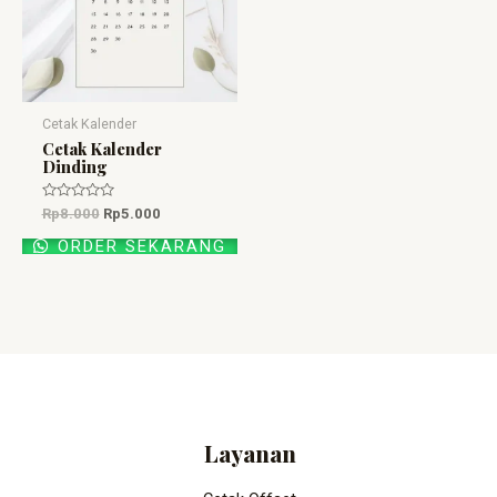
Cetak Kalender
Cetak Kalender
Dinding
Dinilai
Rp
8.000
Rp
5.000
0
dari
ORDER SEKARANG
5
Layanan