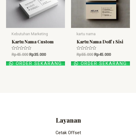
Kebutuhan Marketing
kartu nama
Kartu Nama Custom
Kartu Nama Doff 1 Sisi
Dinilai
Dinilai
Rp
45.000
Rp
35.000
Rp
55.000
Rp
45.000
0
0
dari
dari
ORDER SEKARANG
ORDER SEKARANG
5
5
Layanan
Cetak Offset