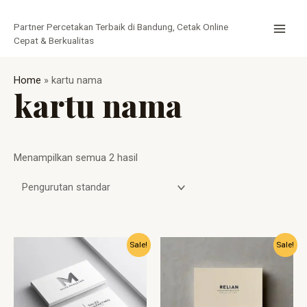
Lewati
MAI
ke
Partner Percetakan Terbaik di Bandung, Cetak Online
MEN
konten
Cepat & Berkualitas
Home
»
kartu nama
kartu nama
Menampilkan semua 2 hasil
Harga
Harga
Harga
Harga
Sale!
Sale!
aslinya
saat
aslinya
saat
adalah:
ini
adalah:
ini
Rp45.000.
adalah:
Rp55.000.
adalah:
Rp35.000.
Rp45.000.