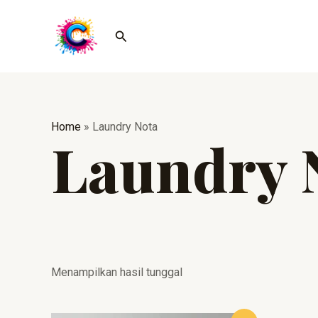
Lewati
ke
Cari
konten
Home
»
Laundry Nota
Laundry 
Menampilkan hasil tunggal