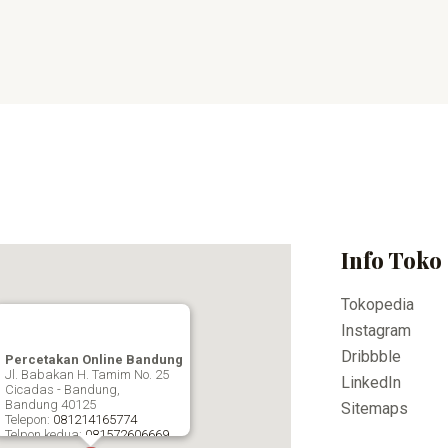
Info Toko
Tokopedia
Instagram
Dribbble
Percetakan Online Bandung
Jl. Babakan H. Tamim No. 25
LinkedIn
Cicadas - Bandung,
Bandung
40125
Sitemaps
Telepon:
081214165774
Telpon kedua:
081572606669