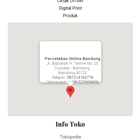
Cetak Offset
Digital Print
Produk
Percetakan Online Bandung
Jl. Babakan H. Tamim No. 25
Cicadas - Bandung,
Bandung
40125
Telepon:
081214165774
Telpon kedua:
081572606669
Fax:
Percetakan Online Bandung
Info Toko
Tokopedia