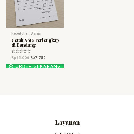
Kebutuhan Bisnis
Cetak Nota Terlengkap
di Bandung
Dinilai
Rp
15.000
Rp
7.750
0
dari
ORDER SEKARANG
5
Layanan