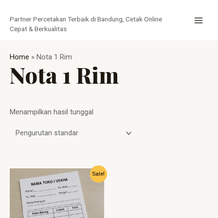
Lewati
MAI
ke
Partner Percetakan Terbaik di Bandung, Cetak Online
MEN
konten
Cepat & Berkualitas
Home
»
Nota 1 Rim
Nota 1 Rim
Menampilkan hasil tunggal
Harga
Harga
Sale!
aslinya
saat
adalah:
ini
Rp15.000.
adalah:
Rp7.750.