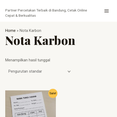
Lewati
MAI
ke
Partner Percetakan Terbaik di Bandung, Cetak Online
MEN
konten
Cepat & Berkualitas
Home
»
Nota Karbon
Nota Karbon
Menampilkan hasil tunggal
Harga
Harga
Sale!
aslinya
saat
adalah:
ini
Rp15.000.
adalah:
Rp7.750.