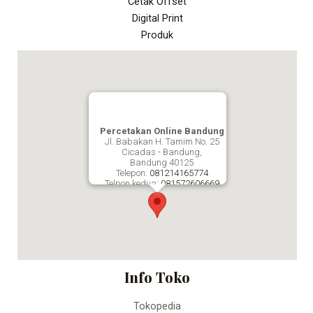
Cetak Offset
Digital Print
Produk
Percetakan Online Bandung
Jl. Babakan H. Tamim No. 25
Cicadas - Bandung,
Bandung
40125
Telepon:
081214165774
Telpon kedua:
081572606669
Fax:
Percetakan Online Bandung
Info Toko
Tokopedia