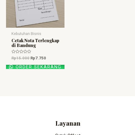
Kebutuhan Bisnis
Cetak Nota Terlengkap
di Bandung
Dinilai
Rp
15.000
Rp
7.750
0
dari
ORDER SEKARANG
5
Layanan