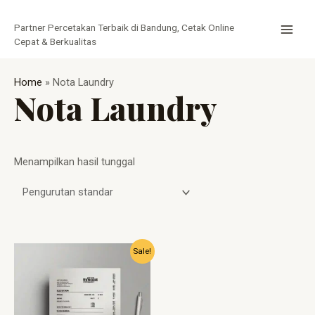
Lewati
MAI
ke
Partner Percetakan Terbaik di Bandung, Cetak Online
MEN
konten
Cepat & Berkualitas
Home
»
Nota Laundry
Nota Laundry
Menampilkan hasil tunggal
Harga
Harga
Sale!
aslinya
saat
adalah:
ini
Rp10.000.
adalah:
Rp7.800.