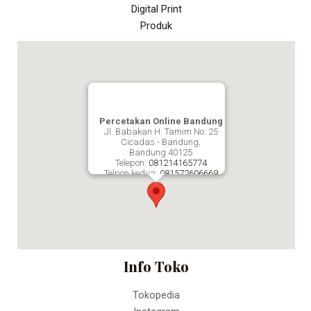
Digital Print
Produk
Percetakan Online Bandung
Jl. Babakan H. Tamim No. 25
Cicadas - Bandung,
Bandung
40125
Telepon:
081214165774
Telpon kedua:
081572606669
Fax:
Percetakan Online Bandung
Info Toko
Tokopedia