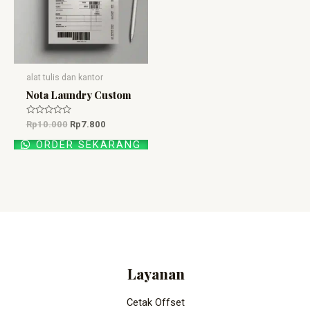
alat tulis dan kantor
Nota Laundry Custom
Dinilai
Rp
10.000
Rp
7.800
0
dari
ORDER SEKARANG
5
Layanan
Cetak Offset