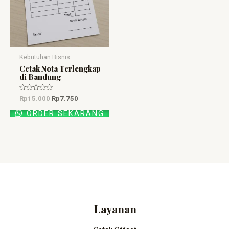
Kebutuhan Bisnis
Cetak Nota Terlengkap
di Bandung
Dinilai
Rp
15.000
Rp
7.750
0
dari
ORDER SEKARANG
5
Layanan