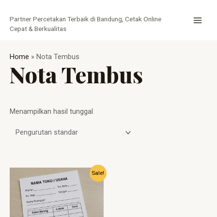
Lewati
MAI
ke
Partner Percetakan Terbaik di Bandung, Cetak Online
MEN
konten
Cepat & Berkualitas
Home
»
Nota Tembus
Nota Tembus
Menampilkan hasil tunggal
Harga
Harga
Sale!
aslinya
saat
adalah:
ini
Rp15.000.
adalah:
Rp7.750.