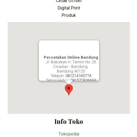
Cetak Offset
Digital Print
Produk
Percetakan Online Bandung
Jl. Babakan H. Tamim No. 25
Cicadas - Bandung,
Bandung
40125
Telepon:
081214165774
Telpon kedua:
081572606669
Fax:
Percetakan Online Bandung
Info Toko
Tokopedia