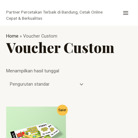
Lewati
MAI
ke
Partner Percetakan Terbaik di Bandung, Cetak Online
MEN
konten
Cepat & Berkualitas
Home
»
Voucher Custom
Voucher Custom
Menampilkan hasil tunggal
Harga
Harga
Sale!
aslinya
saat
adalah:
ini
Rp750.
adalah:
Rp550.