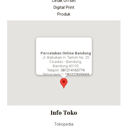
Cetak Offset
Digital Print
Produk
Percetakan Online Bandung
Jl. Babakan H. Tamim No. 25
Cicadas - Bandung,
Bandung
40125
Telepon:
081214165774
Telpon kedua:
081572606669
Fax:
Percetakan Online Bandung
Info Toko
Tokopedia