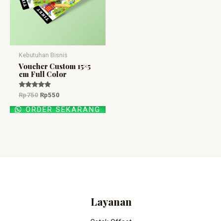
Kebutuhan Bisnis
Voucher Custom 15×5
cm Full Color
Dinilai
Rp
750
Rp
550
5.00
dari 5
ORDER SEKARANG
Layanan