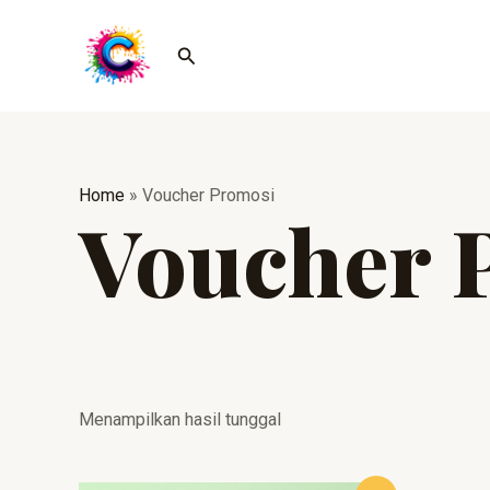
Lewati
ke
Cari
konten
Home
»
Voucher Promosi
Voucher 
Menampilkan hasil tunggal