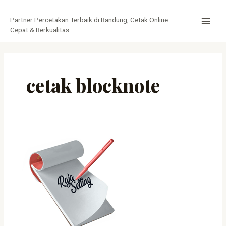
Lewati
MAI
ke
Partner Percetakan Terbaik di Bandung, Cetak Online
MEN
konten
Cepat & Berkualitas
cetak blocknote
Percetakan
Block
Note
Murah
Di
Bandung