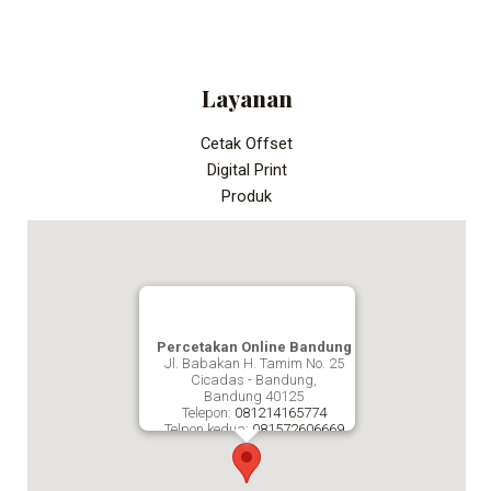
Layanan
Cetak Offset
Digital Print
Produk
Percetakan Online Bandung
Jl. Babakan H. Tamim No. 25
Cicadas - Bandung,
Bandung
40125
Telepon:
081214165774
Telpon kedua:
081572606669
Fax:
Percetakan Online Bandung