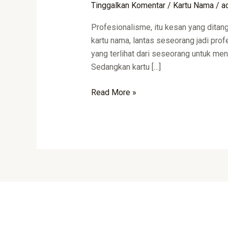
Tinggalkan Komentar
/
Kartu Nama
/
a
Nama
di
Profesionalisme, itu kesan yang dit
Bandung
kartu nama, lantas seseorang jadi profe
yang terlihat dari seseorang untuk men
Sedangkan kartu […]
Read More »