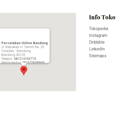
Info Toko
Tokopedia
Instagram
Dribbble
Percetakan Online Bandung
Jl. Babakan H. Tamim No. 25
LinkedIn
Cicadas - Bandung,
Bandung
40125
Sitemaps
Telepon:
081214165774
Telpon kedua:
081572606669
Fax:
Percetakan Online Bandung