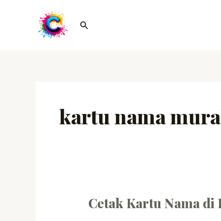
Lewati
ke
Cari
konten
kartu nama mur
Cetak Kartu Nama di
Cetak
Kartu