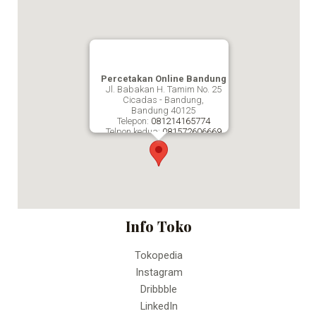
Percetakan Online Bandung
Jl. Babakan H. Tamim No. 25
Cicadas - Bandung,
Bandung
40125
Telepon:
081214165774
Telpon kedua:
081572606669
Fax:
Percetakan Online Bandung
Info Toko
Tokopedia
Instagram
Dribbble
LinkedIn