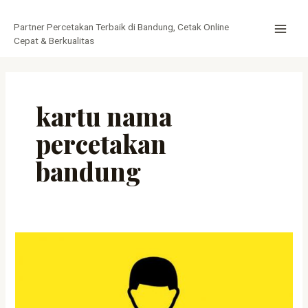
Lewati
MAI
ke
Partner Percetakan Terbaik di Bandung, Cetak Online
MEN
konten
Cepat & Berkualitas
kartu nama
percetakan
bandung
Cetak
Kartu
Nama
Online