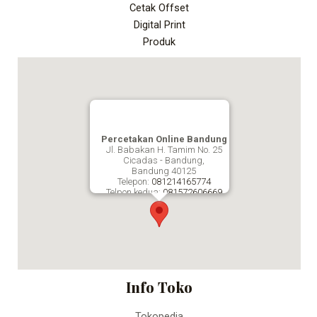
Cetak Offset
Digital Print
Produk
Percetakan Online Bandung
Jl. Babakan H. Tamim No. 25
Cicadas - Bandung,
Bandung
40125
Telepon:
081214165774
Telpon kedua:
081572606669
Fax:
Percetakan Online Bandung
Info Toko
Tokopedia