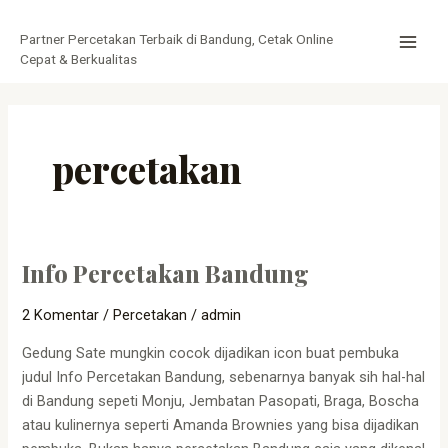
Lewati
MAI
ke
Partner Percetakan Terbaik di Bandung, Cetak Online
MEN
konten
Cepat & Berkualitas
percetakan
Info Percetakan Bandung
Info
Percetakan
2 Komentar
/
Percetakan
/
admin
Bandung
Gedung Sate mungkin cocok dijadikan icon buat pembuka
judul Info Percetakan Bandung, sebenarnya banyak sih hal-hal
di Bandung sepeti Monju, Jembatan Pasopati, Braga, Boscha
atau kulinernya seperti Amanda Brownies yang bisa dijadikan