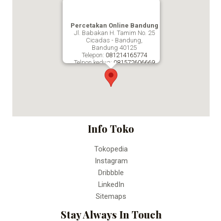
Percetakan Online Bandung
Jl. Babakan H. Tamim No. 25
Cicadas - Bandung,
Bandung
40125
Telepon:
081214165774
Telpon kedua:
081572606669
Fax:
Percetakan Online Bandung
Info Toko
Tokopedia
Instagram
Dribbble
LinkedIn
Sitemaps
Stay Always In Touch