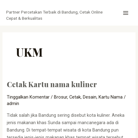
Lewati
MAI
ke
Partner Percetakan Terbaik di Bandung, Cetak Online
MEN
konten
Cepat & Berkualitas
UKM
Cetak Kartu nama kuliner
Cetak
Kartu
Tinggalkan Komentar
/
Brosur
,
Cetak
,
Desain
,
Kartu Nama
/
nama
admin
kuliner
Tidak salah jika Bandung sering disebut kota kuliner. Aneka
jenis makanan khas Sunda sampai mancanegara ada di
Bandung. Di tempat-tempat wisata di kota Bandung pun
tersedia jenis-jenis makanan khas tempat wisata tersebut.