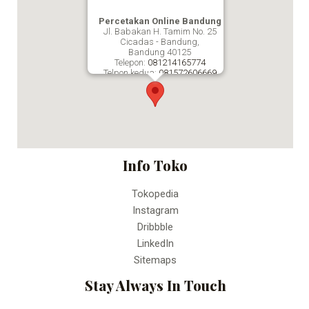
Percetakan Online Bandung
Jl. Babakan H. Tamim No. 25
Cicadas - Bandung,
Bandung
40125
Telepon:
081214165774
Telpon kedua:
081572606669
Fax:
Percetakan Online Bandung
Info Toko
Tokopedia
Instagram
Dribbble
LinkedIn
Sitemaps
Stay Always In Touch