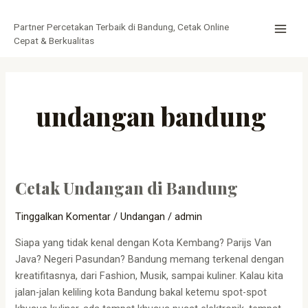
Lewati
MAI
ke
Partner Percetakan Terbaik di Bandung, Cetak Online
MEN
konten
Cepat & Berkualitas
undangan bandung
Cetak Undangan di Bandung
Cetak
Undangan
Tinggalkan Komentar
/
Undangan
/
admin
di
Bandung
Siapa yang tidak kenal dengan Kota Kembang? Parijs Van
Java? Negeri Pasundan? Bandung memang terkenal dengan
kreatifitasnya, dari Fashion, Musik, sampai kuliner. Kalau kita
jalan-jalan keliling kota Bandung bakal ketemu spot-spot