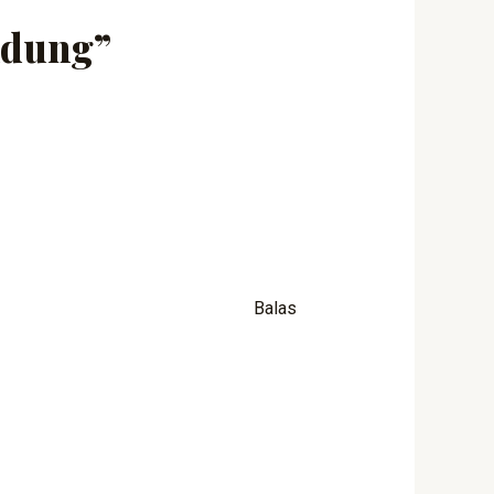
ndung”
Balas