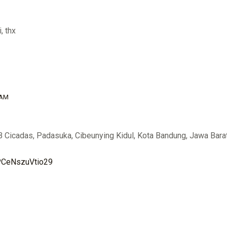
, thx
 AM
B Cicadas, Padasuka, Cibeunying Kidul, Kota Bandung, Jawa Bar
zPCeNszuVtio29