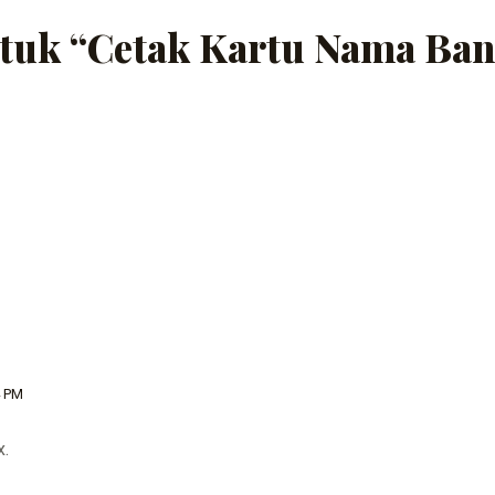
ntuk “Cetak Kartu Nama Ba
4 PM
x.