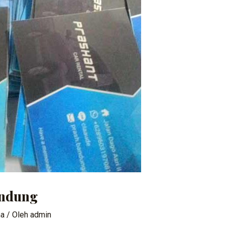
andung
ma
/ Oleh
admin