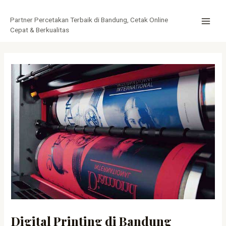
Lewati
Post
MAI
ke
navigation
Partner Percetakan Terbaik di Bandung, Cetak Online
MEN
konten
Cepat & Berkualitas
Digital Printing di Bandung