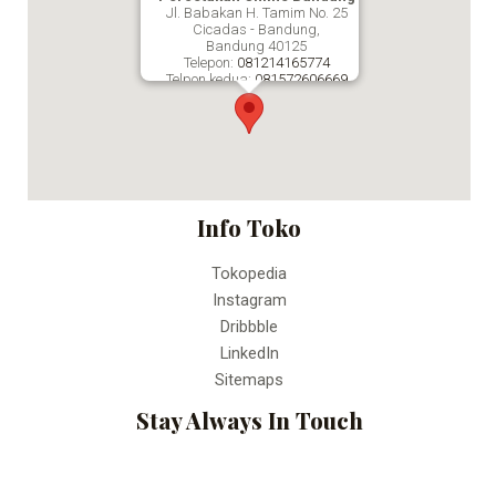
Jl. Babakan H. Tamim No. 25
Cicadas - Bandung,
Bandung
40125
Telepon:
081214165774
Telpon kedua:
081572606669
Fax:
Percetakan Online Bandung
Info Toko
Tokopedia
Instagram
Dribbble
LinkedIn
Sitemaps
Stay Always In Touch