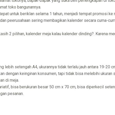
alamat tokonya, bapak-bapak yang suka beli perlengkapan di tok
amat toko bangunannya.
 tepat untuk beriklan selama 1 tahun, menjadi tempat promosi k
k, dan peerusahaan sering membagikan kalender secara cuma-cum
kasih 2 pilihan, kalender meja kalau kalender dinding?. Karena 
ng lebih setengah A4, ukurannya tidak terlalu jauh antara 19-20
kan dengan keinginan konsumen, tapi tidak bisa melebihi ukuran st
an di meja.
ariatif, bisa berukuran besar 50 cm x 70 cm, bisa diperkecil sete
ngan pesanan.