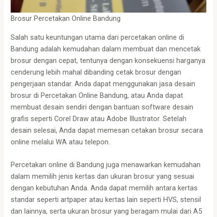
Brosur Percetakan Online Bandung
Salah satu keuntungan utama dari percetakan online di
Bandung adalah kemudahan dalam membuat dan mencetak
brosur dengan cepat, tentunya dengan konsekuensi harganya
cenderung lebih mahal dibanding cetak brosur dengan
pengerjaan standar. Anda dapat menggunakan jasa desain
brosur di Percetakan Online Bandung, atau Anda dapat
membuat desain sendiri dengan bantuan software desain
grafis seperti Corel Draw atau Adobe Illustrator. Setelah
desain selesai, Anda dapat memesan cetakan brosur secara
online melalui WA atau telepon.
Percetakan online di Bandung juga menawarkan kemudahan
dalam memilih jenis kertas dan ukuran brosur yang sesuai
dengan kebutuhan Anda. Anda dapat memilih antara kertas
standar seperti artpaper atau kertas lain seperti HVS, stensil
dan lainnya, serta ukuran brosur yang beragam mulai dari A5