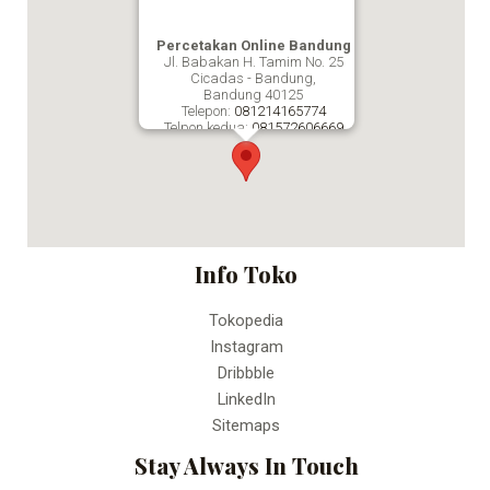
Percetakan Online Bandung
Jl. Babakan H. Tamim No. 25
Cicadas - Bandung,
Bandung
40125
Telepon:
081214165774
Telpon kedua:
081572606669
Fax:
Percetakan Online Bandung
Info Toko
Tokopedia
Instagram
Dribbble
LinkedIn
Sitemaps
Stay Always In Touch