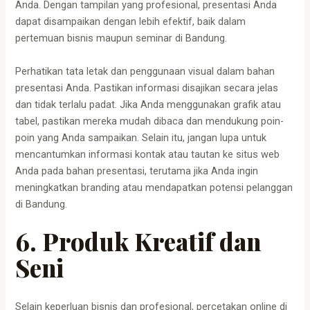
Anda. Dengan tampilan yang profesional, presentasi Anda
dapat disampaikan dengan lebih efektif, baik dalam
pertemuan bisnis maupun seminar di Bandung.
Perhatikan tata letak dan penggunaan visual dalam bahan
presentasi Anda. Pastikan informasi disajikan secara jelas
dan tidak terlalu padat. Jika Anda menggunakan grafik atau
tabel, pastikan mereka mudah dibaca dan mendukung poin-
poin yang Anda sampaikan. Selain itu, jangan lupa untuk
mencantumkan informasi kontak atau tautan ke situs web
Anda pada bahan presentasi, terutama jika Anda ingin
meningkatkan branding atau mendapatkan potensi pelanggan
di Bandung.
6. Produk Kreatif dan
Seni
Selain keperluan bisnis dan profesional, percetakan online di