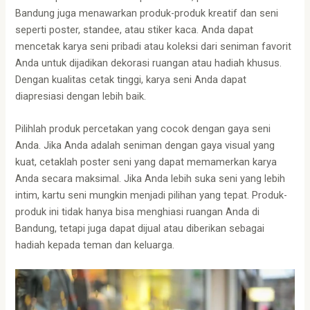
Bandung juga menawarkan produk-produk kreatif dan seni
seperti poster, standee, atau stiker kaca. Anda dapat
mencetak karya seni pribadi atau koleksi dari seniman favorit
Anda untuk dijadikan dekorasi ruangan atau hadiah khusus.
Dengan kualitas cetak tinggi, karya seni Anda dapat
diapresiasi dengan lebih baik.
Pilihlah produk percetakan yang cocok dengan gaya seni
Anda. Jika Anda adalah seniman dengan gaya visual yang
kuat, cetaklah poster seni yang dapat memamerkan karya
Anda secara maksimal. Jika Anda lebih suka seni yang lebih
intim, kartu seni mungkin menjadi pilihan yang tepat. Produk-
produk ini tidak hanya bisa menghiasi ruangan Anda di
Bandung, tetapi juga dapat dijual atau diberikan sebagai
hadiah kepada teman dan keluarga.