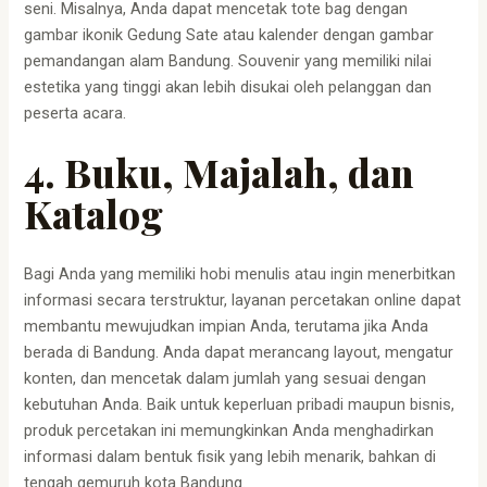
seni. Misalnya, Anda dapat mencetak tote bag dengan
gambar ikonik Gedung Sate atau kalender dengan gambar
pemandangan alam Bandung. Souvenir yang memiliki nilai
estetika yang tinggi akan lebih disukai oleh pelanggan dan
peserta acara.
4. Buku, Majalah, dan
Katalog
Bagi Anda yang memiliki hobi menulis atau ingin menerbitkan
informasi secara terstruktur, layanan percetakan online dapat
membantu mewujudkan impian Anda, terutama jika Anda
berada di Bandung. Anda dapat merancang layout, mengatur
konten, dan mencetak dalam jumlah yang sesuai dengan
kebutuhan Anda. Baik untuk keperluan pribadi maupun bisnis,
produk percetakan ini memungkinkan Anda menghadirkan
informasi dalam bentuk fisik yang lebih menarik, bahkan di
tengah gemuruh kota Bandung.