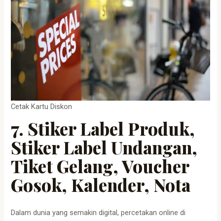
Cetak Kartu Diskon
7. Stiker Label Produk,
Stiker Label Undangan,
Tiket Gelang, Voucher
Gosok, Kalender, Nota
Dalam dunia yang semakin digital, percetakan online di