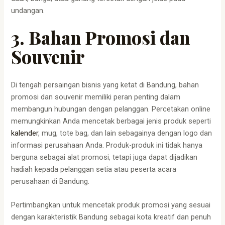
undangan.
3. Bahan Promosi dan
Souvenir
Di tengah persaingan bisnis yang ketat di Bandung, bahan
promosi dan souvenir memiliki peran penting dalam
membangun hubungan dengan pelanggan. Percetakan online
memungkinkan Anda mencetak berbagai jenis produk seperti
kalender
, mug, tote bag, dan lain sebagainya dengan logo dan
informasi perusahaan Anda. Produk-produk ini tidak hanya
berguna sebagai alat promosi, tetapi juga dapat dijadikan
hadiah kepada pelanggan setia atau peserta acara
perusahaan di Bandung.
Pertimbangkan untuk mencetak produk promosi yang sesuai
dengan karakteristik Bandung sebagai kota kreatif dan penuh