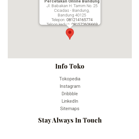
Percetakan Online Bandung
Jl. Babakan H. Tamim No. 25
Cicadas - Bandung,
Bandung
40125
Telepon:
081214165774
Telpon kedua:
081572606669
Fax:
Percetakan Online Bandung
Info Toko
Tokopedia
Instagram
Dribbble
LinkedIn
Sitemaps
Stay Always In Touch