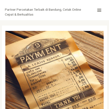
Lewati
Post
MAI
ke
navigation
Partner Percetakan Terbaik di Bandung, Cetak Online
MEN
konten
Cepat & Berkualitas