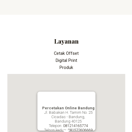
Layanan
Cetak Offset
Digital Print
Produk
Percetakan Online Bandung
Jl. Babakan H. Tamim No. 25
Cicadas - Bandung,
Bandung
40125
Telepon:
081214165774
Telpon kedua:
081572606669