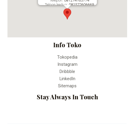
Telepon:
081214165774
Telpon kedua:
081572606669
Fax:
Percetakan Online Bandung
Info Toko
Tokopedia
Instagram
Dribbble
LinkedIn
Sitemaps
Stay Always In Touch