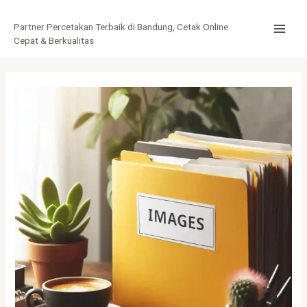
Lewati
Post
MAI
ke
navigation
Partner Percetakan Terbaik di Bandung, Cetak Online
MEN
konten
Cepat & Berkualitas