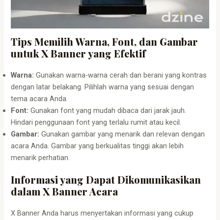
Tips Memilih Warna, Font, dan Gambar
untuk X Banner yang Efektif
Warna:
Gunakan warna-warna cerah dan berani yang kontras
dengan latar belakang. Pilihlah warna yang sesuai dengan
tema acara Anda.
Font:
Gunakan font yang mudah dibaca dari jarak jauh.
Hindari penggunaan font yang terlalu rumit atau kecil.
Gambar:
Gunakan gambar yang menarik dan relevan dengan
acara Anda. Gambar yang berkualitas tinggi akan lebih
menarik perhatian.
Informasi yang Dapat Dikomunikasikan
dalam X Banner Acara
X Banner Anda harus menyertakan informasi yang cukup