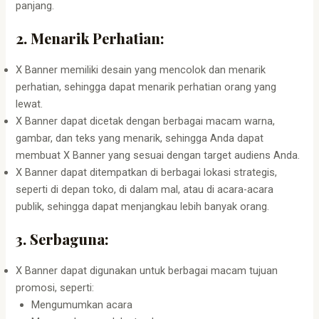
panjang.
2. Menarik Perhatian:
X Banner memiliki desain yang mencolok dan menarik
perhatian, sehingga dapat menarik perhatian orang yang
lewat.
X Banner dapat dicetak dengan berbagai macam warna,
gambar, dan teks yang menarik, sehingga Anda dapat
membuat X Banner yang sesuai dengan target audiens Anda.
X Banner dapat ditempatkan di berbagai lokasi strategis,
seperti di depan toko, di dalam mal, atau di acara-acara
publik, sehingga dapat menjangkau lebih banyak orang.
3. Serbaguna:
X Banner dapat digunakan untuk berbagai macam tujuan
promosi, seperti:
Mengumumkan acara