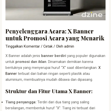
Penyelenggara Acara: X Banner
untuk Promosi Acara yang Menarik
Tinggalkan Komentar
/
Cetak
/ Oleh
admin
X Banner adalah jenis
banner berdiri
yang populer digunakan
untuk
promosi dan iklan
. Dinamakan demikian karena
bentuknya yang menyerupai huruf “X” saat dibentangkan.
X
Banner
terbuat dari bahan ringan seperti plastik atau
aluminium, membuatnya mudah dibawa dan dipasang.
Struktur dan Fitur Utama X Banner:
Tiang penyangga:
Terdiri dari dua tiang yang saling
bersilangan, membentuk huruf “X”. Tiang ini terbuat dari