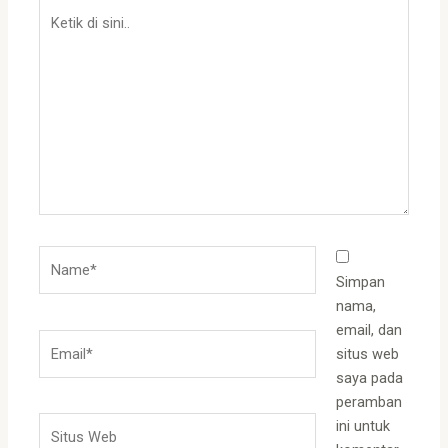
Ketik
di
sini..
Name*
Simpan
nama,
email, dan
Email*
situs web
saya pada
peramban
Situs
ini untuk