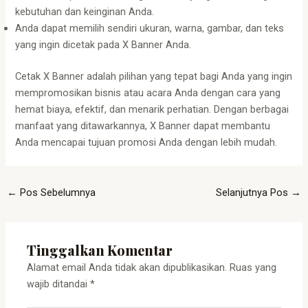
kebutuhan dan keinginan Anda.
Anda dapat memilih sendiri ukuran, warna, gambar, dan teks
yang ingin dicetak pada X Banner Anda.
Cetak X Banner adalah pilihan yang tepat bagi Anda yang ingin
mempromosikan bisnis atau acara Anda dengan cara yang
hemat biaya, efektif, dan menarik perhatian. Dengan berbagai
manfaat yang ditawarkannya, X Banner dapat membantu
Anda mencapai tujuan promosi Anda dengan lebih mudah.
←
Pos Sebelumnya
Selanjutnya Pos
→
Tinggalkan Komentar
Alamat email Anda tidak akan dipublikasikan.
Ruas yang
wajib ditandai
*