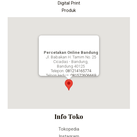
Digital Print
Produk
Percetakan Online Bandung
Jl. Babakan H. Tamim No. 25
Cicadas - Bandung,
Bandung
40125
Telepon:
081214165774
Telpon kedua:
081572606669
Fax:
Percetakan Online Bandung
Info Toko
Tokopedia
Instagram