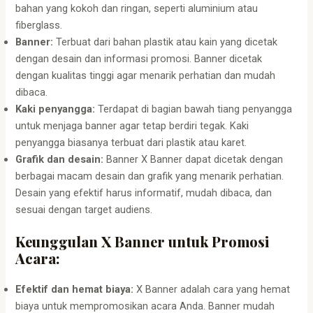
bahan yang kokoh dan ringan, seperti aluminium atau
fiberglass.
Banner:
Terbuat dari bahan plastik atau kain yang dicetak
dengan desain dan informasi promosi. Banner dicetak
dengan kualitas tinggi agar menarik perhatian dan mudah
dibaca.
Kaki penyangga:
Terdapat di bagian bawah tiang penyangga
untuk menjaga banner agar tetap berdiri tegak. Kaki
penyangga biasanya terbuat dari plastik atau karet.
Grafik dan desain:
Banner X Banner dapat dicetak dengan
berbagai macam desain dan grafik yang menarik perhatian.
Desain yang efektif harus informatif, mudah dibaca, dan
sesuai dengan target audiens.
Keunggulan X Banner untuk Promosi
Acara:
Efektif dan hemat biaya:
X Banner adalah cara yang hemat
biaya untuk mempromosikan acara Anda. Banner mudah