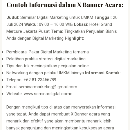
Contoh Informasi dalam X Banner Acara:
Judul:
Seminar Digital Marketing untuk UMKM
Tanggal:
20
Juli 2024
Waktu:
09:00 – 16:00 WIB
Lokasi:
Hotel Grand
Mercure Jakarta Pusat
Tema:
Tingkatkan Penjualan Bisnis
Anda dengan Digital Marketing
Highlight:
Pembicara: Pakar Digital Marketing ternama
Pelatihan praktis strategi digital marketing
Tips dan trik meningkatkan penjualan online
Networking dengan pelaku UMKM lainnya
Informasi Kontak:
Telepon: +62 81 23456789
Email: seminarmarketing@.gmail.com
Website: www.seminardigital.como
Dengan mengikuti tips di atas dan menyertakan informasi
yang tepat, Anda dapat membuat X Banner acara yang
menarik dan efektif yang akan membantu menarik lebih
banyak pengunjung dan meningkatkan kesuksesan acara