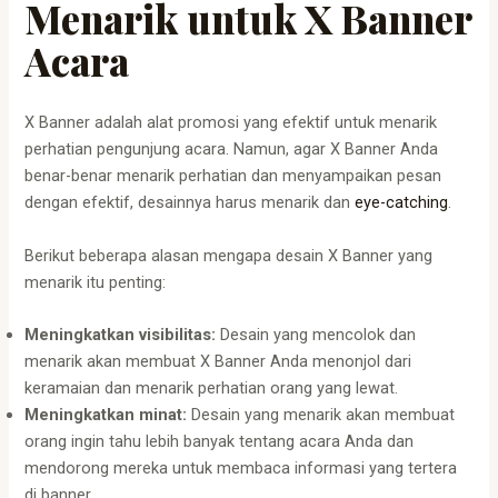
Menarik untuk X Banner
Acara
X Banner adalah alat promosi yang efektif untuk menarik
perhatian pengunjung acara. Namun, agar X Banner Anda
benar-benar menarik perhatian dan menyampaikan pesan
dengan efektif, desainnya harus menarik dan
eye-catching
.
Berikut beberapa alasan mengapa desain X Banner yang
menarik itu penting:
Meningkatkan visibilitas:
Desain yang mencolok dan
menarik akan membuat X Banner Anda menonjol dari
keramaian dan menarik perhatian orang yang lewat.
Meningkatkan minat:
Desain yang menarik akan membuat
orang ingin tahu lebih banyak tentang acara Anda dan
mendorong mereka untuk membaca informasi yang tertera
di banner.