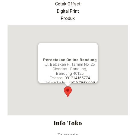
Cetak Offset
Digital Print
Produk
Percetakan Online Bandung
Jl. Babakan H. Tamim No. 25
Cicadas - Bandung,
Bandung
40125
Telepon:
081214165774
Telpon kedua:
081572606669
Fax:
Percetakan Online Bandung
Info Toko