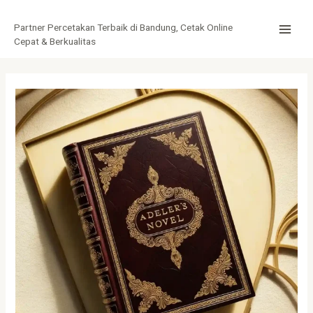
Lewati
Post
MAI
ke
navigation
Partner Percetakan Terbaik di Bandung, Cetak Online
MEN
konten
Cepat & Berkualitas