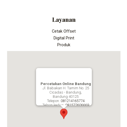
Layanan
Cetak Offset
Digital Print
Produk
Percetakan Online Bandung
Jl. Babakan H. Tamim No. 25
Cicadas - Bandung,
Bandung
40125
Telepon:
081214165774
Telpon kedua:
081572606669
Fax:
Percetakan Online Bandung