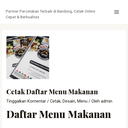
Lewati
Post
MAI
ke
navigation
Partner Percetakan Terbaik di Bandung, Cetak Online
MEN
konten
Cepat & Berkualitas
Cetak Daftar Menu Makanan
Tinggalkan Komentar
/
Cetak
,
Desain
,
Menu
/ Oleh
admin
Daftar Menu Makanan