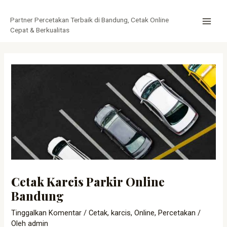
Lewati
Post
MAI
ke
navigation
Partner Percetakan Terbaik di Bandung, Cetak Online
MEN
konten
Cepat & Berkualitas
Cetak Karcis Parkir Online
Bandung
Tinggalkan Komentar
/
Cetak
,
karcis
,
Online
,
Percetakan
/
Oleh
admin