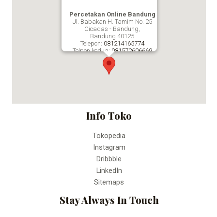
Percetakan Online Bandung
Jl. Babakan H. Tamim No. 25
Cicadas - Bandung,
Bandung
40125
Telepon:
081214165774
Telpon kedua:
081572606669
Fax:
Percetakan Online Bandung
Info Toko
Tokopedia
Instagram
Dribbble
LinkedIn
Sitemaps
Stay Always In Touch