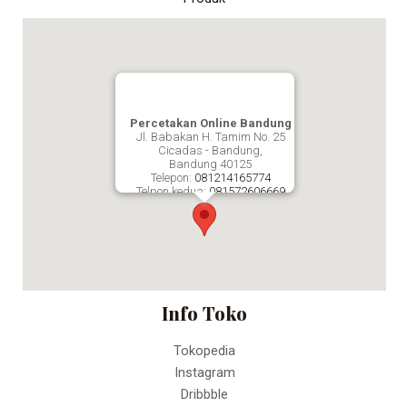
Percetakan Online Bandung
Jl. Babakan H. Tamim No. 25
Cicadas - Bandung,
Bandung
40125
Telepon:
081214165774
Telpon kedua:
081572606669
Fax:
Percetakan Online Bandung
Info Toko
Tokopedia
Instagram
Dribbble