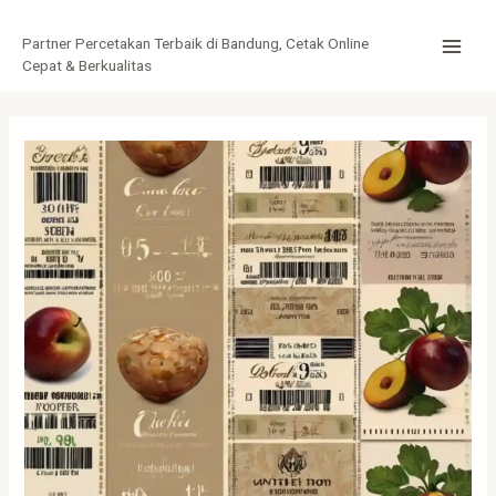
Lewati
Post
MAI
ke
navigation
Partner Percetakan Terbaik di Bandung, Cetak Online
MEN
konten
Cepat & Berkualitas