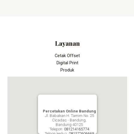
Layanan
Cetak Offset
Digital Print
Produk
Percetakan Online Bandung
Jl. Babakan H. Tamim No. 25
Cicadas - Bandung,
Bandung
40125
Telepon:
081214165774
Telpon kedua:
081572606669