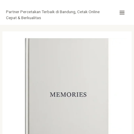
Lewati
Post
MAI
ke
navigation
Partner Percetakan Terbaik di Bandung, Cetak Online
MEN
konten
Cepat & Berkualitas