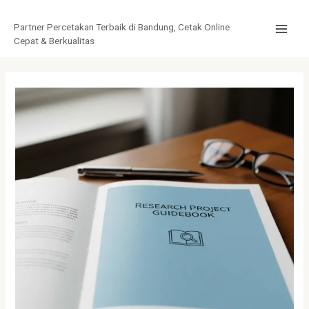
Lewati
Post
MAI
ke
navigation
Partner Percetakan Terbaik di Bandung, Cetak Online
MEN
konten
Cepat & Berkualitas