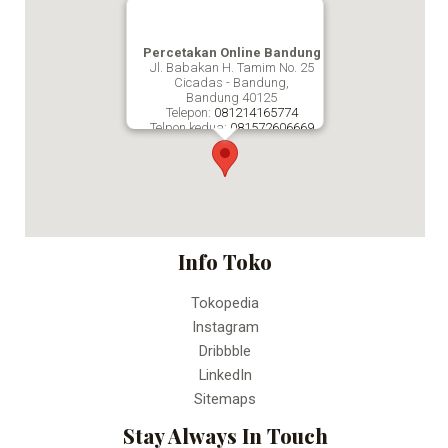
Percetakan Online Bandung
Jl. Babakan H. Tamim No. 25
Cicadas - Bandung,
Bandung
40125
Telepon:
081214165774
Telpon kedua:
081572606669
Fax:
Percetakan Online Bandung
Info Toko
Tokopedia
Instagram
Dribbble
LinkedIn
Sitemaps
Stay Always In Touch