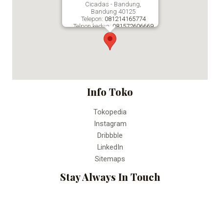
Cicadas - Bandung,
Bandung
40125
Telepon:
081214165774
Telpon kedua:
081572606669
Fax:
Percetakan Online Bandung
Info Toko
Tokopedia
Instagram
Dribbble
LinkedIn
Sitemaps
Stay Always In Touch