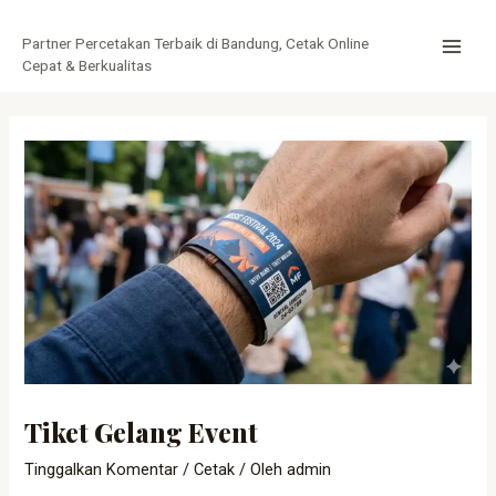
Lewati
Post
MAI
ke
navigation
Partner Percetakan Terbaik di Bandung, Cetak Online
MEN
konten
Cepat & Berkualitas
Tiket Gelang Event
Tinggalkan Komentar
/
Cetak
/ Oleh
admin