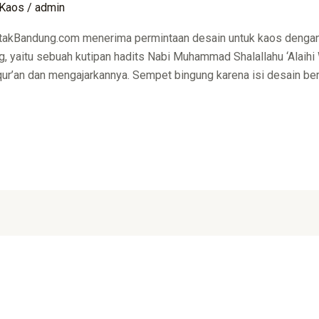
Kaos
/
admin
CetakBandung.com menerima permintaan desain untuk kaos dengan
eg, yaitu sebuah kutipan hadits Nabi Muhammad Shalallahu ‘Alai
ur’an dan mengajarkannya. Sempet bingung karena isi desain beru