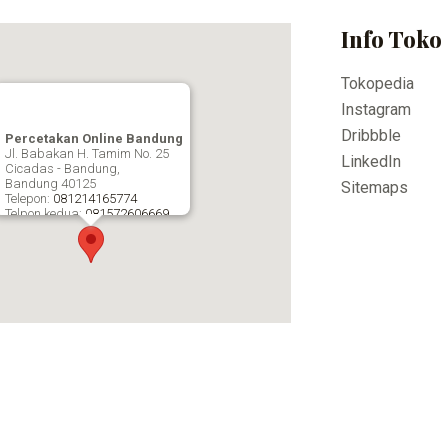
Info Toko
Tokopedia
Instagram
Dribbble
Percetakan Online Bandung
Jl. Babakan H. Tamim No. 25
LinkedIn
Cicadas - Bandung,
Bandung
40125
Sitemaps
Telepon:
081214165774
Telpon kedua:
081572606669
Fax:
Percetakan Online Bandung