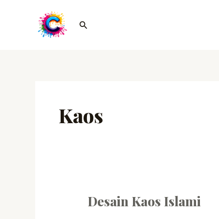
Lewati
ke
Cari
konten
Kaos
Desain Kaos Islami
Desain
Kaos