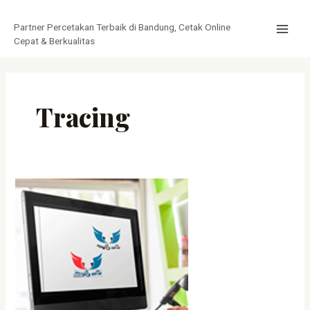
Lewati
MAI
ke
Partner Percetakan Terbaik di Bandung, Cetak Online
MEN
konten
Cepat & Berkualitas
Tracing
Jasa
Tracing
Online