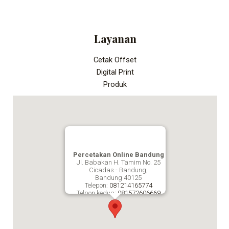
Layanan
Cetak Offset
Digital Print
Produk
Percetakan Online Bandung
Jl. Babakan H. Tamim No. 25
Cicadas - Bandung,
Bandung
40125
Telepon:
081214165774
Telpon kedua:
081572606669
Fax:
Percetakan Online Bandung