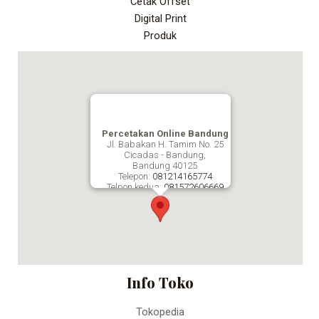
Cetak Offset
Digital Print
Produk
Percetakan Online Bandung
Jl. Babakan H. Tamim No. 25
Cicadas - Bandung,
Bandung
40125
Telepon:
081214165774
Telpon kedua:
081572606669
Fax:
Percetakan Online Bandung
Info Toko
Tokopedia