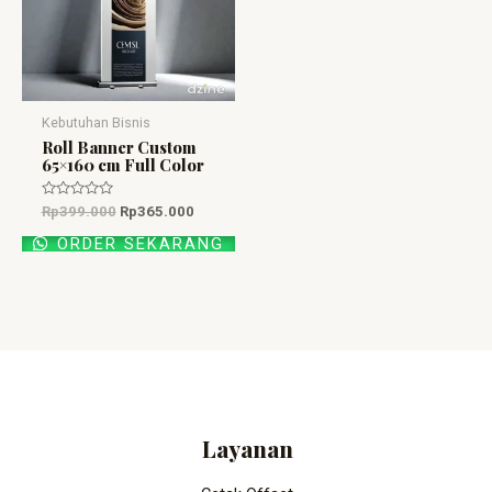
Kebutuhan Bisnis
Roll Banner Custom
65×160 cm Full Color
Dinilai
Rp
399.000
Rp
365.000
0
dari
ORDER SEKARANG
5
Layanan