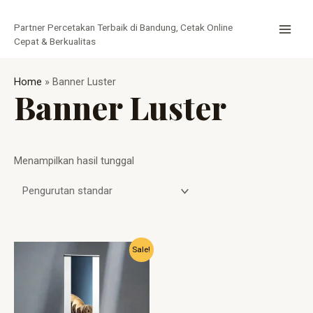
Lewati
MAI
ke
Partner Percetakan Terbaik di Bandung, Cetak Online
MEN
konten
Cepat & Berkualitas
Home
»
Banner Luster
Banner Luster
Menampilkan hasil tunggal
Harga
Harga
Sale!
aslinya
saat
adalah:
ini
Rp399.000.
adalah:
Rp365.000.