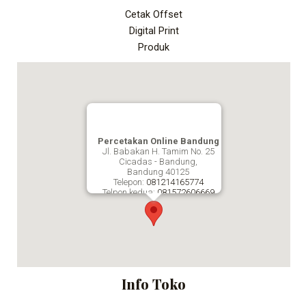
Cetak Offset
Digital Print
Produk
Percetakan Online Bandung
Jl. Babakan H. Tamim No. 25
Cicadas - Bandung,
Bandung
40125
Telepon:
081214165774
Telpon kedua:
081572606669
Fax:
Percetakan Online Bandung
Info Toko