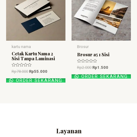
Rp55.000.
Rp1.500.
kartu nama
Brosur
Cetak Kartu Nama 2
Brosur a5 1 Sisi
Sisi Tanpa Laminasi
Dinilai
Rp
2.000
Rp
1.500
0
Dinilai
Rp
78.000
Rp
55.000
dari
0
ORDER SEKARANG
5
dari
ORDER SEKARANG
5
Layanan