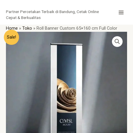
Lewati
MAI
ke
Partner Percetakan Terbaik di Bandung, Cetak Online
MEN
konten
Cepat & Berkualitas
Home
»
Toko
»
Roll Banner Custom 65×160 cm Full Color
Harga
Harga
Kuantitas
Sale!
aslinya
saat
Roll
adalah:
ini
Banner
Rp399.000.
adalah:
Custom
Rp365.000.
65x160
cm
Full
Color