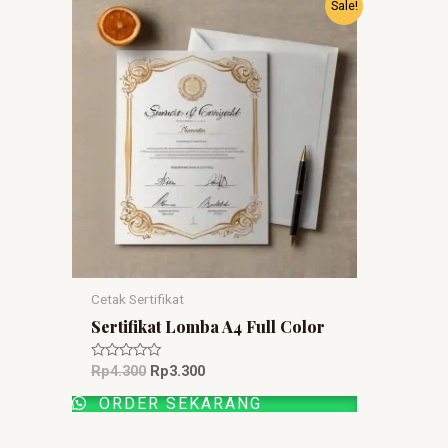
Harga
Harga
Sale!
aslinya
saat
adalah:
ini
Rp4.300.
adalah:
Rp3.300.
Cetak Sertifikat
Sertifikat Lomba A4 Full Color
Dinilai
Rp
4.300
Rp
3.300
0
dari
ORDER SEKARANG
5