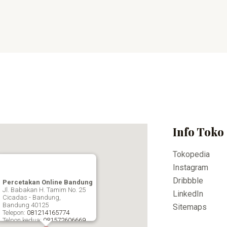
Info Toko
Tokopedia
Instagram
Dribbble
Percetakan Online Bandung
Jl. Babakan H. Tamim No. 25
LinkedIn
Cicadas - Bandung,
Bandung
40125
Sitemaps
Telepon:
081214165774
Telpon kedua:
081572606669