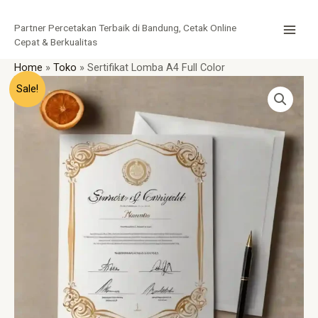
Lewati
MAI
ke
Partner Percetakan Terbaik di Bandung, Cetak Online
MEN
konten
Cepat & Berkualitas
Home
»
Toko
»
Sertifikat Lomba A4 Full Color
Harga
Harga
Kuantitas
Sale!
aslinya
saat
Sertifikat
adalah:
ini
Lomba
Rp4.300.
adalah:
A4
Rp3.300.
Full
Color