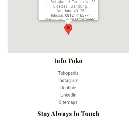
Jl. Babakan H. Tamim No. 25
Cicadas - Bandung,
Bandung
40125
Telepon:
081214165774
Telpon kedua:
081572606669
Fax:
Percetakan Online Bandung
Info Toko
Tokopedia
Instagram
Dribbble
LinkedIn
Sitemaps
Stay Always In Touch