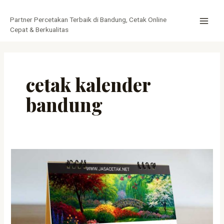
Lewati
MAI
ke
Partner Percetakan Terbaik di Bandung, Cetak Online
MEN
konten
Cepat & Berkualitas
cetak kalender
bandung
Cetak
Kalender