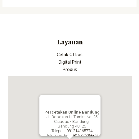
Layanan
Cetak Offset
Digital Print
Produk
Percetakan Online Bandung
Jl. Babakan H. Tamim No. 25
Cicadas - Bandung,
Bandung
40125
Telepon:
081214165774
Telpon kedua:
081572606669