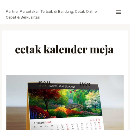
Lewati
MAI
ke
Partner Percetakan Terbaik di Bandung, Cetak Online
MEN
konten
Cepat & Berkualitas
cetak kalender meja
Cetak
Kalender