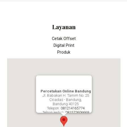
Layanan
Cetak Offset
Digital Print
Produk
Percetakan Online Bandung
Jl. Babakan H. Tamim No. 25
Cicadas - Bandung,
Bandung
40125
Telepon:
081214165774
Telpon kedua:
081572606669
Fax:
Percetakan Online Bandung