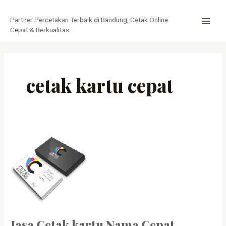
Lewati
MAI
ke
Partner Percetakan Terbaik di Bandung, Cetak Online
MEN
konten
Cepat & Berkualitas
cetak kartu cepat
Jasa
Cetak
kartu
Nama
Cepat
Jasa Cetak kartu Nama Cepat