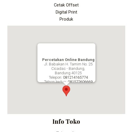
Cetak Offset
Digital Print
Produk
Percetakan Online Bandung
Jl. Babakan H. Tamim No. 25
Cicadas - Bandung,
Bandung
40125
Telepon:
081214165774
Telpon kedua:
081572606669
Fax:
Percetakan Online Bandung
Info Toko